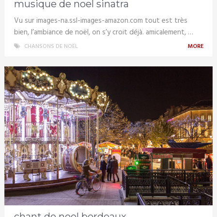
musique de noel sinatra
Vu sur images-na.ssl-images-amazon.com tout est très
bien, l’ambiance de noël, on s’y croit déjà. amicalement, …
CHANSONS DE NOËL
MORE
chant de noel bordeaux