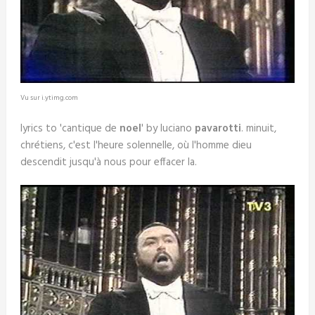
Vu sur i.ytimg.com
lyrics to 'cantique de
noel
' by luciano
pavarotti
. minuit,
chrétiens, c'est l'heure solennelle, où l'homme dieu
descendit jusqu'à nous pour effacer la.