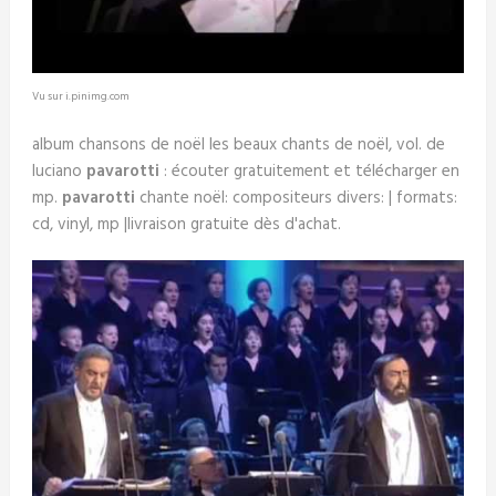
Vu sur i.pinimg.com
album chansons de noël les beaux chants de noël, vol. de
luciano
pavarotti
: écouter gratuitement et télécharger en
mp.
pavarotti
chante noël: compositeurs divers: | formats:
cd, vinyl, mp |livraison gratuite dès d'achat.