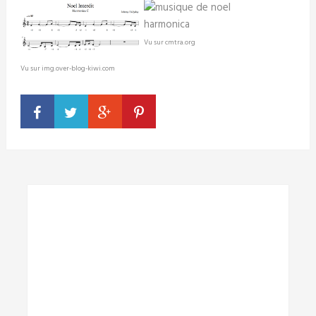
Vu sur cmtra.org
Vu sur img.over-blog-kiwi.com