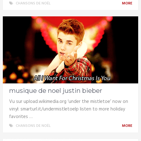
CHANSONS DE NOËL
MORE
musique de noel justin bieber
Vu sur upload.wikimedia.org ‘under the mistletoe’ now on
vinyl: smarturl.it/undermistletoelp listen to more holiday
favorites …
CHANSONS DE NOËL
MORE