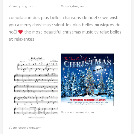
Vu sur i.ytimg.com
Vu sur i.ytimg.com
compilation des plus belles chansons de noël : : we wish
you a merry christmas : silent les plus belles
musique
s de
noËl
the most beautiful christmas music tv relax belles
et relaxantes
Vu sur notnowmusic.com
Vu sur joebongiorno.com