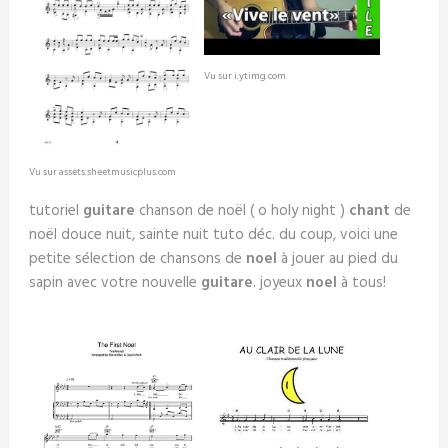
Vu sur i.ytimg.com
Vu sur assets.sheetmusicplus.com
tutoriel
guitare
chanson de noël ( o holy night )
chant
de
noël douce nuit, sainte nuit tuto déc. du coup, voici une
petite sélection de chansons de
noel
à jouer au pied du
sapin avec votre nouvelle
guitare
. joyeux
noel
à tous!