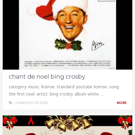
chant de noel bing crosby
category. music. license. standard youtube license. song.
the first noel. artist. bing crosby. album white …
CHANSONS DE NOËL
MORE