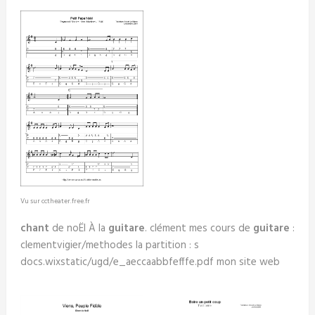
Vu sur cctheater.free.fr
chant
de noËl À la
guitare
. clément mes cours de
guitare
:
clementvigier/methodes la partition : s
docs.wixstatic/ugd/e_aeccaabbfefffe.pdf mon site web