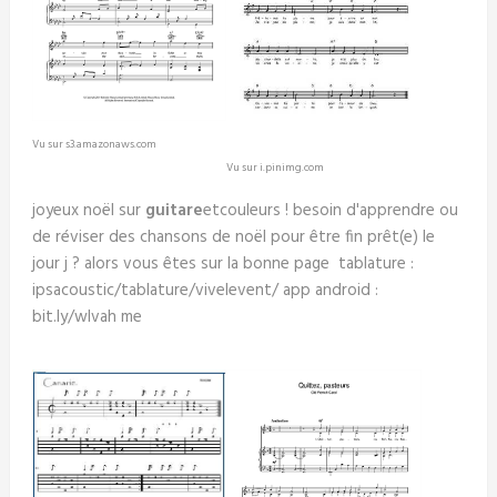
Vu sur s3.amazonaws.com
Vu sur i.pinimg.com
joyeux noël sur
guitare
etcouleurs ! besoin d'apprendre ou
de réviser des chansons de noël pour être fin prêt(e) le
jour j ? alors vous êtes sur la bonne page tablature :
ipsacoustic/tablature/vivelevent/ app android :
bit.ly/wlvah me