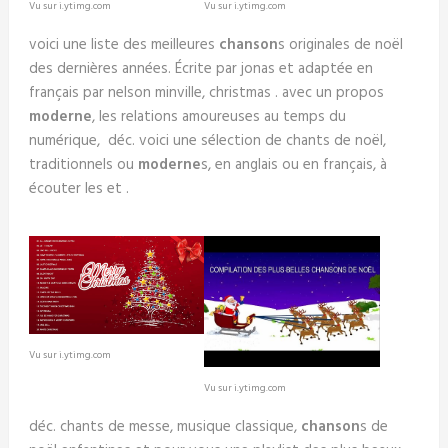
Vu sur i.ytimg.com
Vu sur i.ytimg.com
voici une liste des meilleures
chanson
s originales de noël
des dernières années. Écrite par jonas et adaptée en
français par nelson minville, christmas . avec un propos
moderne
, les relations amoureuses au temps du
numérique, déc. voici une sélection de chants de noël,
traditionnels ou
moderne
s, en anglais ou en français, à
écouter les et .
Vu sur i.ytimg.com
Vu sur i.ytimg.com
déc. chants de messe, musique classique,
chanson
s de