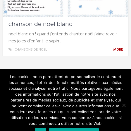
chanson de noel blanc
noël blanc oh ! quand j’entends chanter noël j’aime revoir
mes joies d’enfant le sapin …
CHANSONS DE NOËL
MORE
Les cookies nous permettent de personnaliser le contenu et
les annonces, d'offrir des fonctionnalités relatives aux médias
sociaux et d'analyser notre trafic. Nous partageons également
Noel en musique
des informations sur l'utilisation de notre site avec nos
partenaires de médias sociaux, de publicité et d'analyse, qui
peuvent combiner celles-ci avec d'autres informations que
vous leur avez fournies ou qu'ils ont collectées lors de votre
utilisation de leurs services. Vous consentez à nos cookies si
© Copyright 2026.
vous continuez à utiliser notre site Web.
Chanter en famille pour noel