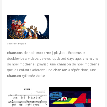
Vu sur i.ytimg.com
chanson
s de noël
moderne
| playlist . #redmusic:
doublevibes; videos; , views; updated days ago.
chanson
s
de noël
moderne
| playlist une
chanson
de noël
moderne
que les enfants adorent, une
chanson
à répétitions, une
chanson
rythmée écrite