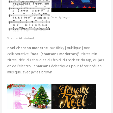
Vu sur i.ytimg.com
Vu sur daniel.priss.free.fr
noel chanson moderne
. par flicky | publique | non
collaborative. "
noel
(
chanson
s
moderne
s)". titres min.
titres déc. du chaud et du froid, du rock et du rap, du jazz
et de l’electro :
chanson
s éclectiques pour fêter noël en
musique. avec james brown