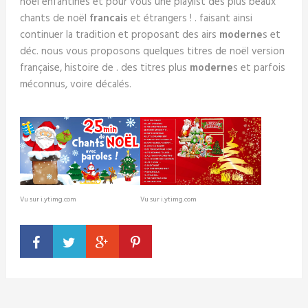
noël enfantines et pour vous une playlist des plus beaux
chants de noël
francais
et étrangers ! . faisant ainsi
continuer la tradition et proposant des airs
moderne
s et
déc. nous vous proposons quelques titres de noël version
française, histoire de . des titres plus
moderne
s et parfois
méconnus, voire décalés.
Vu sur i.ytimg.com
Vu sur i.ytimg.com