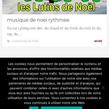
musique de noel rythmee
Vu sur i.ytimg.com déc. du chaud et du froid, du rock et du
rap, du …
CHANSONS DE NOËL
MORE
Les cookies nous permettent de personnaliser le contenu et
les annonces, d'offrir des fonctionnalités relatives aux médias
sociaux et d'analyser notre trafic. Nous partageons également
Noel en musique
des informations sur l'utilisation de notre site avec nos
partenaires de médias sociaux, de publicité et d'analyse, qui
peuvent combiner celles-ci avec d'autres informations que
vous leur avez fournies ou qu'ils ont collectées lors de votre
utilisation de leurs services. Vous consentez à nos cookies si
© Copyright 2026.
vous continuez à utiliser notre site Web.
Chanter en famille pour noel