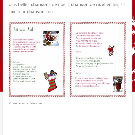
plus belles
chanson
s de noël ||
chanson
de
noel
en anglais
| meilleur
chanson
s en .
Vu sur teteamodeler.com